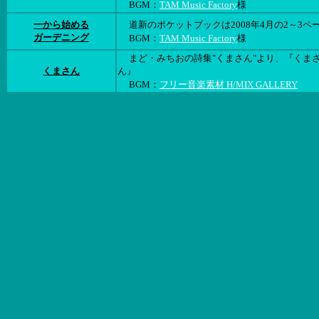
BGM：
TAM Music Factory
様
一から始める
道新のポケットブックは2008年4月の2～3ペ
ガーデニング
BGM：
TAM Music Factory
様
まど・みちおの詩集"くまさん"より、『くま
くまさん
ん』
BGM：
フリー音楽素材 H/MIX GALLERY