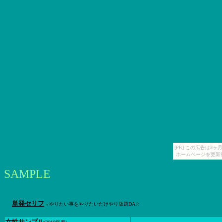
[PR] この広告は
ホームページを更新
SAMPLE
単発セリフ
→やりたい事をやりたいだけやり放題DA☆
女性サンプル