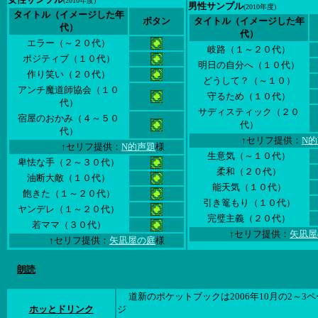
(2010年度)
男性サンプル
(2010年度)
タイトル（イメージした年
ボタン
タイトル（イメージした年
代）
代）
エラー（～２０代）
岐路（１～２０代）
ポジティブ（１０代）
明日の自分へ（１０代）
作り笑い（２０代）
どうして？（～１０）
アンチ魔道師協会（１０
守るため（１０代）
代）
サディスティック（２０
宿屋のおかみ（４～５０
代）
代）
↑セリフ提供：
N
↑セリフ提供：
N的声題
様
生意気（～１０代）
卑怯な手（２～３０代）
柔和（２０代）
油断大敵（１０代）
能天気（１０代）
飽きた（１～２０代）
引き篭もり（１０代）
ヤンデレ（１～２０代）
完璧主義（２０代）
若ママ（３０代）
↑セリフ提供：
矢凪屋
↑セリフ提供：
矢凪屋の庭
様
朗読
道新のポケットブックは2006年10月の2～3ペ
ホッとドリンク
ジ