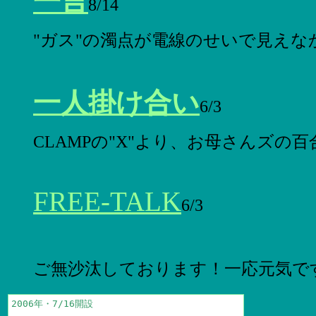
一言
8/14
"ガス"の濁点が電線のせいで見えな
一人掛け合い
6/3
CLAMPの"X"より、お母さんズの百
FREE-TALK
6/3
ご無沙汰しております！一応元気です