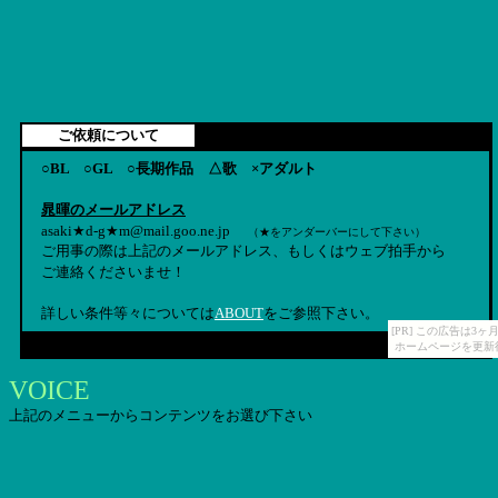
ご依頼について
○BL ○GL ○長期作品 △歌 ×アダルト
晁暉のメールアドレス
asaki★d-g★m@mail.goo.ne.jp
（★をアンダーバーにして下さい）
ご用事の際は上記のメールアドレス、もしくはウェブ拍手から
ご連絡くださいませ！
詳しい条件等々については
ABOUT
をご参照下さい。
[PR] この広告は
ホームページを更新
VOICE
上記のメニューからコンテンツをお選び下さい